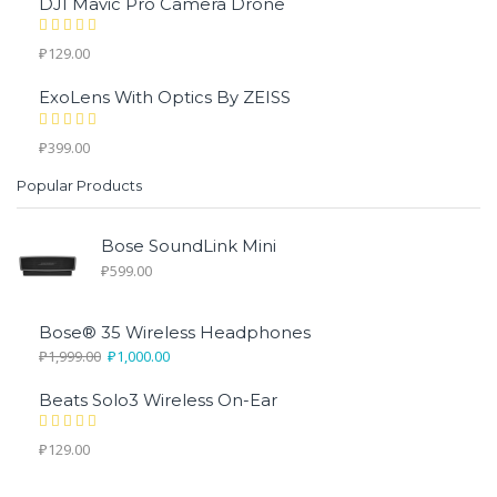
DJI Mavic Pro Camera Drone
₽
129.00
ExoLens With Optics By ZEISS
₽
399.00
Popular Products
Bose SoundLink Mini
₽
599.00
Bose® 35 Wireless Headphones
₽
1,999.00
₽
1,000.00
Beats Solo3 Wireless On-Ear
₽
129.00