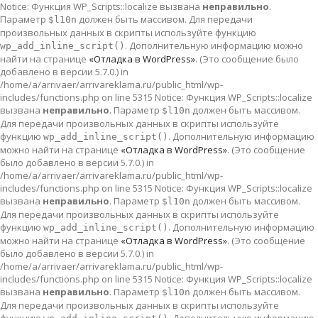
Notice: Функция WP_Scripts::localize вызвана
неправильно
.
Параметр
должен быть массивом. Для передачи
$l10n
произвольных данных в скрипты используйте функцию
. Дополнительную информацию можно
wp_add_inline_script()
найти на странице
«Отладка в WordPress»
. (Это сообщение было
добавлено в версии 5.7.0.) in
/home/a/arrivaer/arrivareklama.ru/public_html/wp-
includes/functions.php on line 5315 Notice: Функция WP_Scripts::localize
вызвана
неправильно
. Параметр
должен быть массивом.
$l10n
Для передачи произвольных данных в скрипты используйте
функцию
. Дополнительную информацию
wp_add_inline_script()
можно найти на странице
«Отладка в WordPress»
. (Это сообщение
было добавлено в версии 5.7.0.) in
/home/a/arrivaer/arrivareklama.ru/public_html/wp-
includes/functions.php on line 5315 Notice: Функция WP_Scripts::localize
вызвана
неправильно
. Параметр
должен быть массивом.
$l10n
Для передачи произвольных данных в скрипты используйте
функцию
. Дополнительную информацию
wp_add_inline_script()
можно найти на странице
«Отладка в WordPress»
. (Это сообщение
было добавлено в версии 5.7.0.) in
/home/a/arrivaer/arrivareklama.ru/public_html/wp-
includes/functions.php on line 5315 Notice: Функция WP_Scripts::localize
вызвана
неправильно
. Параметр
должен быть массивом.
$l10n
Для передачи произвольных данных в скрипты используйте