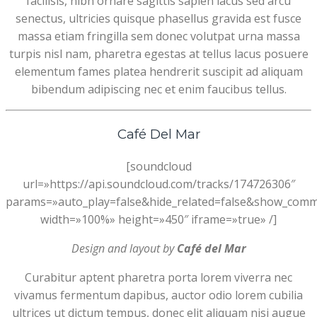
facilisis, nibh ornare sagittis sapien lacus sed arcu
senectus, ultricies quisque phasellus gravida est fusce
massa etiam fringilla sem donec volutpat urna massa
turpis nisl nam, pharetra egestas at tellus lacus posuere
elementum fames platea hendrerit suscipit ad aliquam
bibendum adipiscing nec et enim faucibus tellus.
Café Del Mar
[soundcloud
url=»https://api.soundcloud.com/tracks/174726306″
params=»auto_play=false&hide_related=false&show_com
width=»100%» height=»450″ iframe=»true» /]
Design and layout by
Café del Mar
Curabitur aptent pharetra porta lorem viverra nec
vivamus fermentum dapibus, auctor odio lorem cubilia
ultrices ut dictum tempus, donec elit aliquam nisi augue