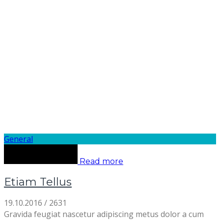
General
Read more
Etiam Tellus
19.10.2016
/
2631
Gravida feugiat nascetur adipiscing metus dolor a cum