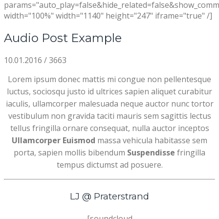
params="auto_play=false&hide_related=false&show_comm
width="100%" width="1140" height="247" iframe="true" /]
Audio Post Example
10.01.2016
/
3663
Lorem ipsum donec mattis mi congue non pellentesque
luctus, sociosqu justo id ultrices sapien aliquet curabitur
iaculis, ullamcorper malesuada neque auctor nunc tortor
vestibulum non gravida taciti mauris sem sagittis lectus
tellus fringilla ornare consequat, nulla auctor inceptos
Ullamcorper Euismod
massa vehicula habitasse sem
porta, sapien mollis bibendum
Suspendisse
fringilla
tempus dictumst ad posuere.
LJ @ Praterstrand
[soundcloud