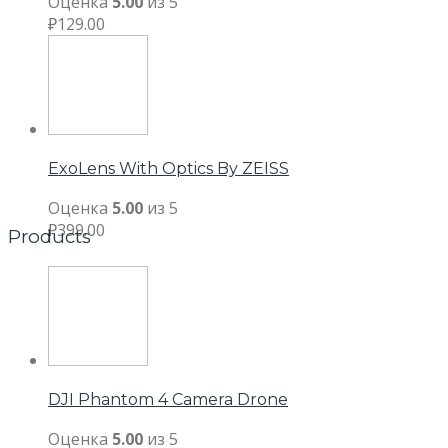
Оценка
5.00
из 5
₽
129.00
ExoLens With Optics By ZEISS
Оценка
5.00
из 5
₽
399.00
Products
DJI Phantom 4 Camera Drone
Оценка
5.00
из 5