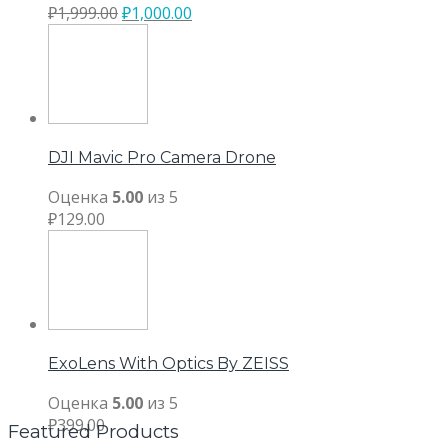
₽
1,999.00
₽
1,000.00
DJI Mavic Pro Camera Drone
Оценка
5.00
из 5
₽
129.00
ExoLens With Optics By ZEISS
Оценка
5.00
из 5
₽
399.00
Featured Products