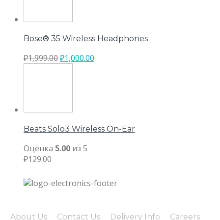
Bose® 35 Wireless Headphones
₽
1,999.00
₽
1,000.00
Beats Solo3 Wireless On-Ear
Оценка
5.00
из 5
₽
129.00
About Us
Contact Us
Delivery Info
Careers