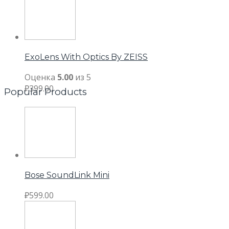
ExoLens With Optics By ZEISS
Оценка
5.00
из 5
₽
399.00
Popular Products
Bose SoundLink Mini
₽
599.00