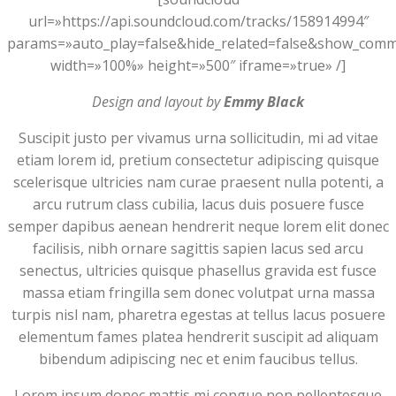
url=»https://api.soundcloud.com/tracks/158914994″
params=»auto_play=false&hide_related=false&show_com
width=»100%» height=»500″ iframe=»true» /]
Design and layout by
Emmy Black
Suscipit justo per vivamus urna sollicitudin, mi ad vitae
etiam lorem id, pretium consectetur adipiscing quisque
scelerisque ultricies nam curae praesent nulla potenti, a
arcu rutrum class cubilia, lacus duis posuere fusce
semper dapibus aenean hendrerit neque lorem elit donec
facilisis, nibh ornare sagittis sapien lacus sed arcu
senectus, ultricies quisque phasellus gravida est fusce
massa etiam fringilla sem donec volutpat urna massa
turpis nisl nam, pharetra egestas at tellus lacus posuere
elementum fames platea hendrerit suscipit ad aliquam
bibendum adipiscing nec et enim faucibus tellus.
Lorem ipsum donec mattis mi congue non pellentesque