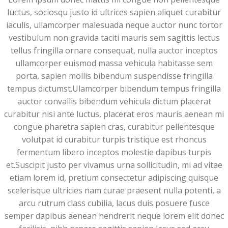
luctus, sociosqu justo id ultrices sapien aliquet curabitur
iaculis, ullamcorper malesuada neque auctor nunc tortor
vestibulum non gravida taciti mauris sem sagittis lectus
tellus fringilla ornare consequat, nulla auctor inceptos
ullamcorper euismod massa vehicula habitasse sem
porta, sapien mollis bibendum suspendisse fringilla
tempus dictumst.Ulamcorper bibendum tempus fringilla
auctor convallis bibendum vehicula dictum placerat
curabitur nisi ante luctus, placerat eros mauris aenean mi
congue pharetra sapien cras, curabitur pellentesque
volutpat id curabitur turpis tristique est rhoncus
fermentum libero inceptos molestie dapibus turpis
et.Suscipit justo per vivamus urna sollicitudin, mi ad vitae
etiam lorem id, pretium consectetur adipiscing quisque
scelerisque ultricies nam curae praesent nulla potenti, a
arcu rutrum class cubilia, lacus duis posuere fusce
semper dapibus aenean hendrerit neque lorem elit donec