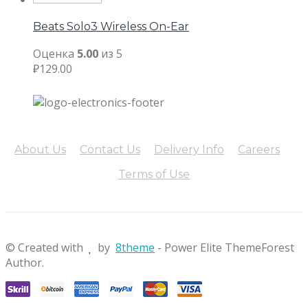
Beats Solo3 Wireless On-Ear
Оценка
5.00
из 5
₽
129.00
About Us
Contact Us
Delivery Info
Careers
Terms of Use
© Created with
by
8theme
- Power Elite ThemeForest
Author.