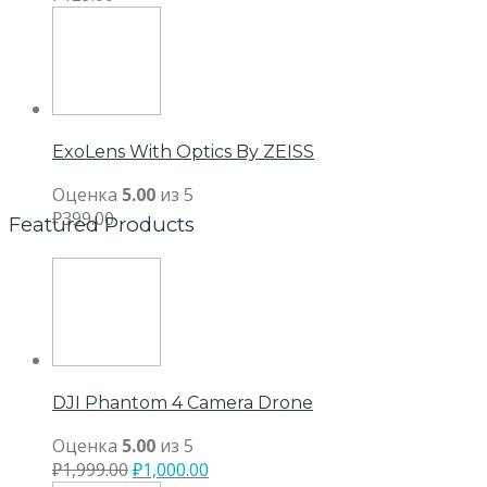
ExoLens With Optics By ZEISS
Оценка
5.00
из 5
₽
399.00
Featured Products
DJI Phantom 4 Camera Drone
Оценка
5.00
из 5
₽
1,999.00
₽
1,000.00