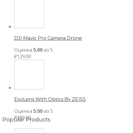
DJI Mavic Pro Camera Drone
Оценка
5.00
из 5
₽
129.00
ExoLens With Optics By ZEISS
Оценка
5.00
из 5
₽
399.00
Popular Products