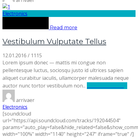
arrivaer
Electronics
Read more
Vestibulum Vulputate Tellus
12.01.2016
/
1115
Lorem ipsum donec — mattis mi congue non
pellentesque luctus, sociosqu justo id ultrices sapien
aliquet curabitur iaculis, ullamcorper malesuada neque
auctor nunc tortor vestibulum non...
Continue reading
arrivaer
Electronics
[soundcloud
url="https://api.soundcloud.com/tracks/192044504"
params="auto_play=false&hide_related=false&show_comm
width="100%" width="1140" height="247" iframe="true" /]