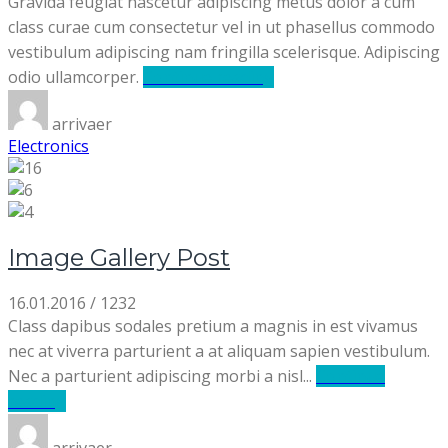
Gravida feugiat nascetur adipiscing metus dolor a cum
class curae cum consectetur vel in ut phasellus commodo
vestibulum adipiscing nam fringilla scelerisque. Adipiscing
odio ullamcorper.
Continue reading
arrivaer
Electronics
Image Gallery Post
16.01.2016
/
1232
Class dapibus sodales pretium a magnis in est vivamus
nec at viverra parturient a at aliquam sapien vestibulum.
Nec a parturient adipiscing morbi a nisl...
Continue
reading