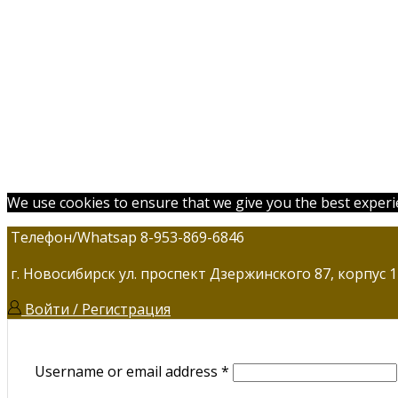
We use cookies to ensure that we give you the best experien
Телефон/Whatsap 8-953-869-6846
г. Новосибирск ул. проспект Дзержинского 87, корпус 1
Войти / Регистрация
Username or email address
*