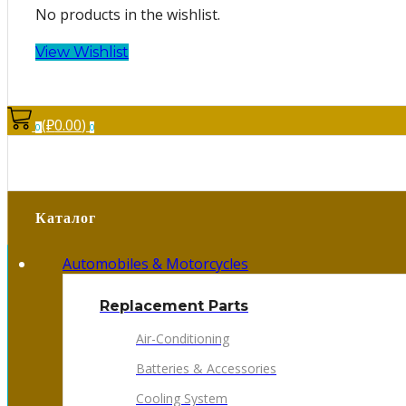
No products in the wishlist.
View Wishlist
(
₽
0.00
)
0
0
Каталог
Automobiles & Motorcycles
Replacement Parts
Air-Conditioning
Batteries & Accessories
Cooling System