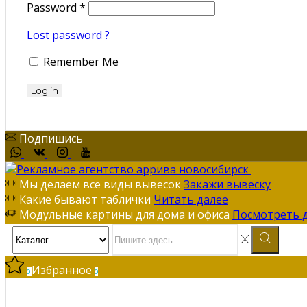
Password
*
Lost password ?
Remember Me
Log in
Подпишись
Мы делаем все виды вывесок
Закажи вывеску
Какие бывают таблички
Читать далее
Модульные картины для дома и офиса
Посмотреть 
Избранное
0
0