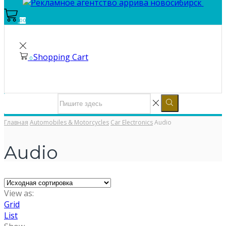
0
0
Shopping Cart
0
Главная
Automobiles & Motorcycles
Car Electronics
Audio
Audio
View as:
Grid
List