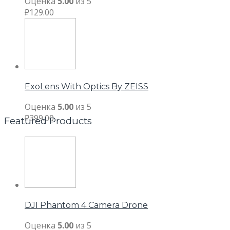
Оценка
5.00
из 5
₽
129.00
ExoLens With Optics By ZEISS
Оценка
5.00
из 5
₽
399.00
Featured Products
DJI Phantom 4 Camera Drone
Оценка
5.00
из 5