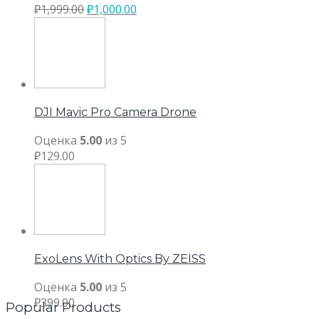
₽
1,999.00
₽
1,000.00
DJI Mavic Pro Camera Drone
Оценка
5.00
из 5
₽
129.00
ExoLens With Optics By ZEISS
Оценка
5.00
из 5
₽
399.00
Popular Products