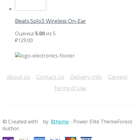
Beats Solo3 Wireless On-Ear
Оценка
5.00
из 5
₽
129.00
About Us
Contact Us
Delivery Info
Careers
Terms of Use
© Created with
by
8theme
- Power Elite ThemeForest
Author.