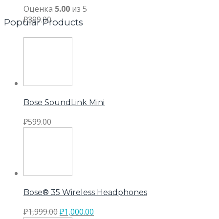
Оценка
5.00
из 5
₽
399.00
Popular Products
Bose SoundLink Mini
₽
599.00
Bose® 35 Wireless Headphones
₽
1,999.00
₽
1,000.00