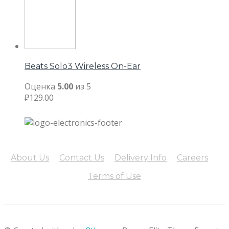
Beats Solo3 Wireless On-Ear
Оценка
5.00
из 5
₽
129.00
About Us
Contact Us
Delivery Info
Careers
Terms of Use