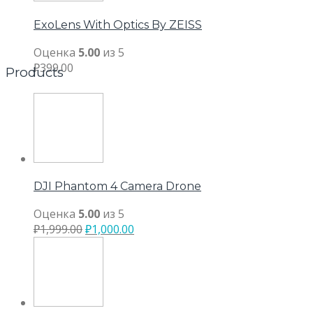
ExoLens With Optics By ZEISS
Оценка
5.00
из 5
₽
399.00
Products
DJI Phantom 4 Camera Drone
Оценка
5.00
из 5
₽
1,999.00
₽
1,000.00