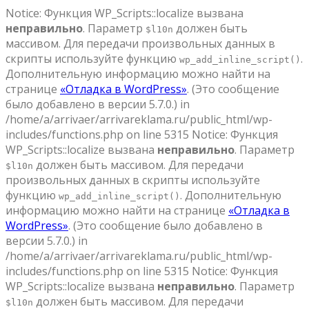
Notice: Функция WP_Scripts::localize вызвана
неправильно
. Параметр
должен быть
$l10n
массивом. Для передачи произвольных данных в
скрипты используйте функцию
.
wp_add_inline_script()
Дополнительную информацию можно найти на
странице
«Отладка в WordPress»
. (Это сообщение
было добавлено в версии 5.7.0.) in
/home/a/arrivaer/arrivareklama.ru/public_html/wp-
includes/functions.php on line 5315 Notice: Функция
WP_Scripts::localize вызвана
неправильно
. Параметр
должен быть массивом. Для передачи
$l10n
произвольных данных в скрипты используйте
функцию
. Дополнительную
wp_add_inline_script()
информацию можно найти на странице
«Отладка в
WordPress»
. (Это сообщение было добавлено в
версии 5.7.0.) in
/home/a/arrivaer/arrivareklama.ru/public_html/wp-
includes/functions.php on line 5315 Notice: Функция
WP_Scripts::localize вызвана
неправильно
. Параметр
должен быть массивом. Для передачи
$l10n