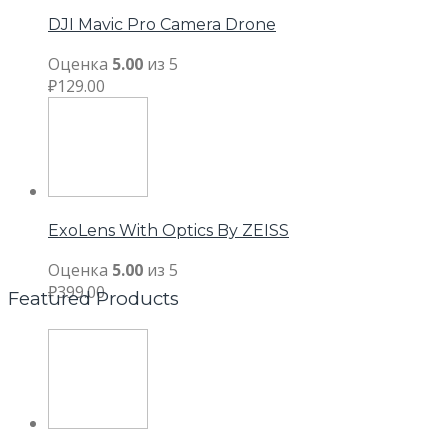
DJI Mavic Pro Camera Drone
Оценка
5.00
из 5
₽
129.00
ExoLens With Optics By ZEISS
Оценка
5.00
из 5
₽
399.00
Featured Products