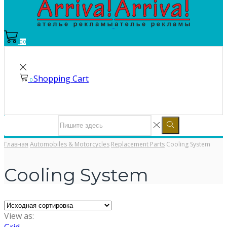
0
0
Shopping Cart
0
Главная
Automobiles & Motorcycles
Replacement Parts
Cooling System
Cooling System
View as:
Grid