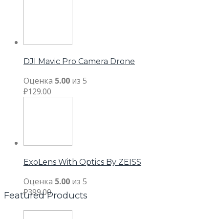
DJI Mavic Pro Camera Drone
Оценка
5.00
из 5
₽
129.00
ExoLens With Optics By ZEISS
Оценка
5.00
из 5
₽
399.00
Featured Products