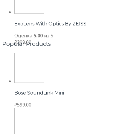
ExoLens With Optics By ZEISS
Оценка
5.00
из 5
₽
399.00
Popular Products
Bose SoundLink Mini
₽
599.00