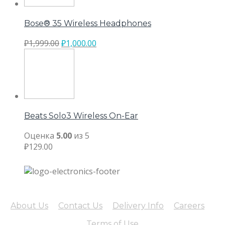
Bose® 35 Wireless Headphones
₽
1,999.00
₽
1,000.00
Beats Solo3 Wireless On-Ear
Оценка
5.00
из 5
₽
129.00
About Us
Contact Us
Delivery Info
Careers
Terms of Use