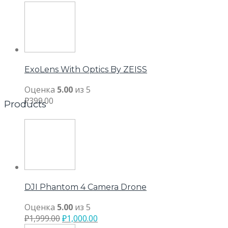
ExoLens With Optics By ZEISS
Оценка
5.00
из 5
₽
399.00
Products
DJI Phantom 4 Camera Drone
Оценка
5.00
из 5
₽
1,999.00
₽
1,000.00