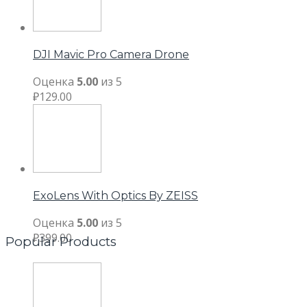
DJI Mavic Pro Camera Drone
Оценка
5.00
из 5
₽
129.00
ExoLens With Optics By ZEISS
Оценка
5.00
из 5
₽
399.00
Popular Products