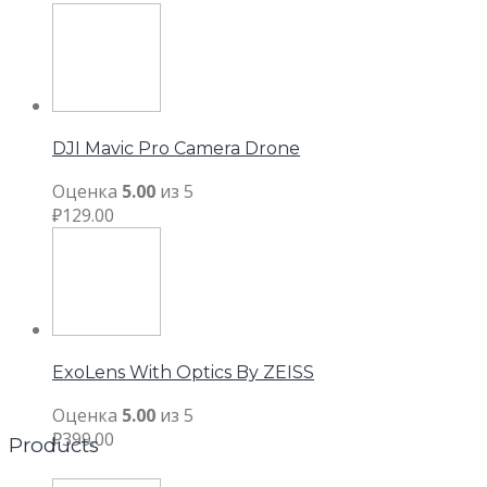
DJI Mavic Pro Camera Drone
Оценка
5.00
из 5
₽
129.00
ExoLens With Optics By ZEISS
Оценка
5.00
из 5
₽
399.00
Products