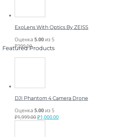
ExoLens With Optics By ZEISS
Оценка
5.00
из 5
₽
399.00
Featured Products
DJI Phantom 4 Camera Drone
Оценка
5.00
из 5
₽
1,999.00
₽
1,000.00