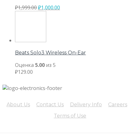
₽
1,999.00
₽
1,000.00
Beats Solo3 Wireless On-Ear
Оценка
5.00
из 5
₽
129.00
About Us
Contact Us
Delivery Info
Careers
Terms of Use