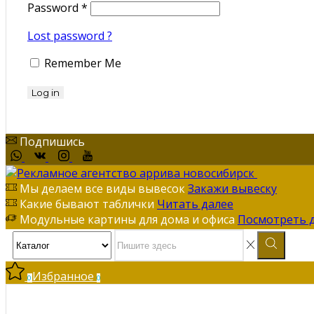
Password
*
Lost password ?
Remember Me
Log in
Подпишись
Мы делаем все виды вывесок
Закажи вывеску
Какие бывают таблички
Читать далее
Модульные картины для дома и офиса
Посмотреть 
Избранное
0
0