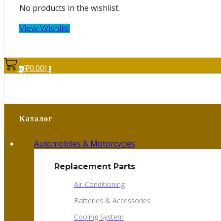
No products in the wishlist.
View Wishlist
(
₽
0.00
)
0
0
Каталог
Automobiles & Motorcycles
Replacement Parts
Air-Conditioning
Batteries & Accessories
Cooling System