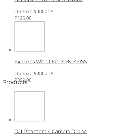
Оценка
5.00
из 5
₽
129.00
ExoLens With Optics By ZEISS
Оценка
5.00
из 5
₽
399.00
Products
DJI Phantom 4 Camera Drone