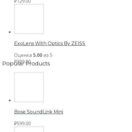
₽
129.00
ExoLens With Optics By ZEISS
Оценка
5.00
из 5
₽
399.00
Popular Products
Bose SoundLink Mini
₽
599.00